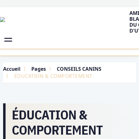
AMI
BLA
DU 
D'U
Accueil
Pages
CONSEILS CANINS
ÉDUCATION & COMPORTEMENT
ÉDUCATION &
COMPORTEMENT