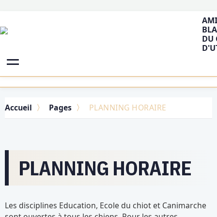
AMI
BLA
DU 
D'U
Accueil
Pages
PLANNING HORAIRE
PLANNING HORAIRE
Les disciplines Education, Ecole du chiot et Canimarche
sont ouvertes à tous les chiens. Pour les autres