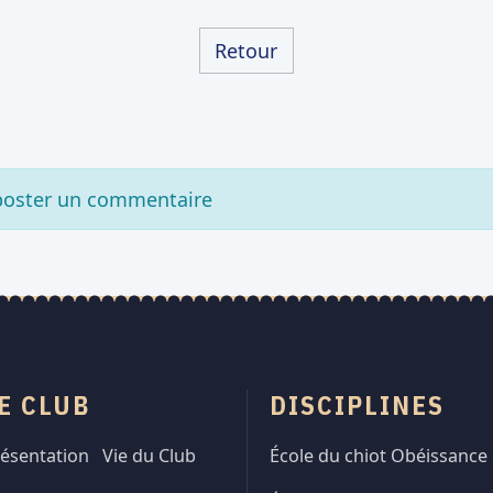
Retour
 poster un commentaire
E CLUB
DISCIPLINES
ésentation
Vie du Club
École du chiot
Obéissance