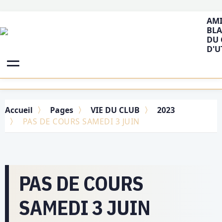
AMI
BLA
DU 
D'U
Accueil
Pages
VIE DU CLUB
2023
PAS DE COURS SAMEDI 3 JUIN
PAS DE COURS
SAMEDI 3 JUIN