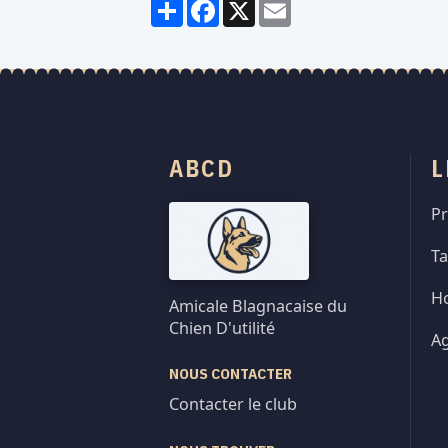
Partager
Facebook
X
Email
ABCD
L
Pr
Ta
Ho
Amicale Blagnacaise du
Chien D'utilité
A
NOUS CONTACTER
Contacter le club