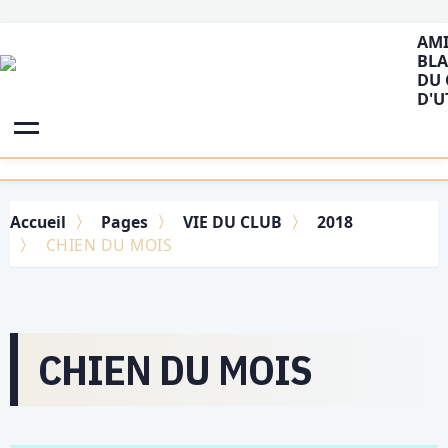
AMI
BLA
DU 
D'U
Accueil
Pages
VIE DU CLUB
2018
CHIEN DU MOIS
CHIEN DU MOIS