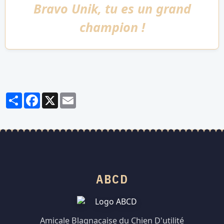
Bravo Unik, tu es un grand
champion !
Partager
Facebook
X
Email
ABCD
Amicale Blagnacaise du Chien D'utilité