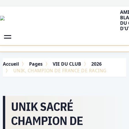
AMI
BLA
DU 
D'U
Accueil
Pages
VIE DU CLUB
2026
UNIK, CHAMPION DE FRANCE DE RACING
UNIK SACRÉ
CHAMPION DE