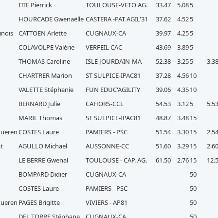
ITIE Pierrick
TOULOUSE-VETO AG.
33.47
5.08
5
HOURCADE Gwenaëlle
CASTERA -PAT AGIL'31
37.62
4.52
5
inois
CATTOEN Arlette
CUGNAUX-CA
39.97
4.25
5
COLAVOLPE Valérie
VERFEIL CAC
43.69
3.89
5
THOMAS Caroline
ISLE JOURDAIN-MA
52.38
3.25
5
3.3
CHARTRER Marion
ST SULPICE-IPAC81
37.28
4.56
10
VALETTE Stéphanie
FUN EDUC'AGILITY
39.06
4.35
10
BERNARD Julie
CAHORS-CCL
54.53
3.12
5
5.5
MARIE Thomas
ST SULPICE-IPAC81
48.87
3.48
15
rvueren
COSTES Laure
PAMIERS - PSC
51.54
3.30
15
2.5
at
AGULLO Michael
AUSSONNE-CC
51.60
3.29
15
2.6
LE BERRE Gwenal
TOULOUSE - CAP. AG.
61.50
2.76
15
12.
BOMPARD Didier
CUGNAUX-CA
50
COSTES Laure
PAMIERS - PSC
50
rvueren
PAGES Brigitte
VIVIERS - AP81
50
DEL TORRE Stéphane
CUGNAUX-CA
50