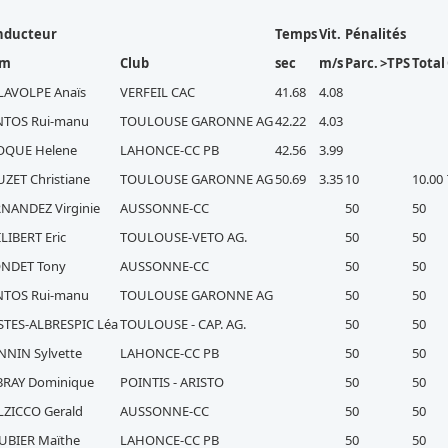
nducteur
Temps
Vit.
Pénalités
om
Club
sec
m/s
Parc.
>TPS
Total
LAVOLPE Anaïs
VERFEIL CAC
41.68
4.08
NTOS Rui-manu
TOULOUSE GARONNE AG
42.22
4.03
OQUE Helene
LAHONCE-CC PB
42.56
3.99
ZET Christiane
TOULOUSE GARONNE AG
50.69
3.35
10
10.00
NANDEZ Virginie
AUSSONNE-CC
50
50
LIBERT Eric
TOULOUSE-VETO AG.
50
50
NDET Tony
AUSSONNE-CC
50
50
NTOS Rui-manu
TOULOUSE GARONNE AG
50
50
STES-ALBRESPIC Léa
TOULOUSE - CAP. AG.
50
50
NNIN Sylvette
LAHONCE-CC PB
50
50
BRAY Dominique
POINTIS - ARISTO
50
50
LZICCO Gerald
AUSSONNE-CC
50
50
UBIER Maïthe
LAHONCE-CC PB
50
50