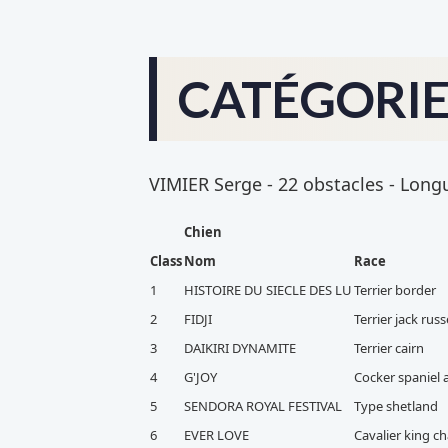
CATÉGORIE 
VIMIER Serge - 22 obstacles - Longue
Chien
Class
Nom
Race
1
HISTOIRE DU SIECLE DES LU
Terrier border
2
FIDJI
Terrier jack russ
3
DAIKIRI DYNAMITE
Terrier cairn
4
G'JOY
Cocker spaniel 
5
SENDORA ROYAL FESTIVAL
Type shetland
6
EVER LOVE
Cavalier king ch