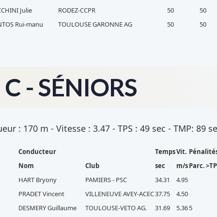
CHINI Julie
RODEZ-CCPR
50
50
NTOS Rui-manu
TOULOUSE GARONNE AG
50
50
C - SÉNIORS
ur : 170 m - Vitesse : 3.47 - TPS : 49 sec - TMP: 89 s
Conducteur
Temps
Vit.
Pénalité
Nom
Club
sec
m/s
Parc.
>TP
HART Bryony
PAMIERS - PSC
34.31
4.95
PRADET Vincent
VILLENEUVE AVEY-ACEC
37.75
4.50
DESMERY Guillaume
TOULOUSE-VETO AG.
31.69
5.36
5