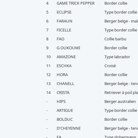
4
GAME TRICK PEPPER
Border collie
5
ECLIPSE
Type border collie
6
FARAUN
Berger belge - mal
7
FICELLE
Type border collie
8
FAO
Collie barbu
9
G OUKOUMI
Border collie
10
AMAZONE
Type labrador
11
ESCHKA
Croisé
12
HORA
Border collie
13
CHANELL
Berger belge - te
14
CRISTA
Retriever à poil pl
-
HIPS
Berger australien
-
ARTIGUE
Type border collie
-
BOLDUC
Border collie
-
D'CHEYENNE
Berger belge - te
-
EA
Type dobermann