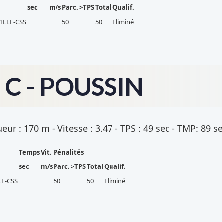
sec
m/s
Parc.
>TPS
Total
Qualif.
ILLE-CSS
50
50
Eliminé
C - POUSSIN
ur : 170 m - Vitesse : 3.47 - TPS : 49 sec - TMP: 89 s
Temps
Vit.
Pénalités
sec
m/s
Parc.
>TPS
Total
Qualif.
E-CSS
50
50
Eliminé