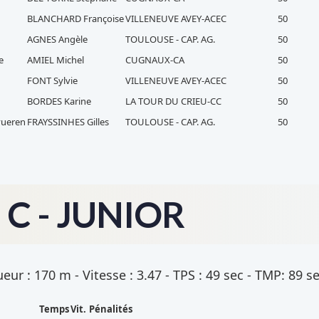
BLANCHARD Françoise
VILLENEUVE AVEY-ACEC
50
AGNES Angèle
TOULOUSE - CAP. AG.
50
e
AMIEL Michel
CUGNAUX-CA
50
FONT Sylvie
VILLENEUVE AVEY-ACEC
50
BORDES Karine
LA TOUR DU CRIEU-CC
50
rvueren
FRAYSSINHES Gilles
TOULOUSE - CAP. AG.
50
C - JUNIOR
ur : 170 m - Vitesse : 3.47 - TPS : 49 sec - TMP: 89 s
Temps
Vit.
Pénalités