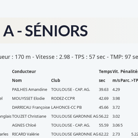
A - SÉNIORS
ur : 170 m - Vitesse : 2.98 - TPS : 57 sec - TMP: 97 s
Conducteur
Temps
Vit.
Pénalité
Nom
Club
sec
m/s
Parc.
>T
PAILHES Amandine
TOULOUSE - CAP. AG.
39.63
4.29
el
MOUYSSET Elodie
RODEZ-CCPR
42.69
3.98
DARRICAU Françoise
LAHONCE-CC PB
45.66
3.72
anglais
TOUZET Christiane
TOULOUSE GARONNE AG
56.22
3.02
AGNES Chloé
TOULOUSE - CAP. AG.
55.59
3.06
5
arles
RICARD Valérie
TOULOUSE GARONNE AG
62.22
2.73
5.2