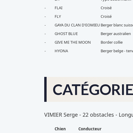
-
FLAI
Croisé
-
FLY
Croisé
-
GAYA DU CLAN D'EOMIEU
Berger blanc suiss
-
GHOST BLUE
Berger australien
-
GIVE ME THE MOON
Border collie
-
HYONA
Berger belge - te
CATÉGORIE 
VIMIER Serge - 22 obstacles - Longue
Chien
Conducteur