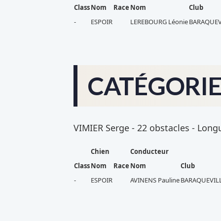
Class
Nom
Race
Nom
Club
-
ESPOIR
LEREBOURG Léonie
BARAQUEV
CATÉGORIE 
VIMIER Serge - 22 obstacles - Longue
Chien
Conducteur
Class
Nom
Race
Nom
Club
-
ESPOIR
AVINENS Pauline
BARAQUEVILL