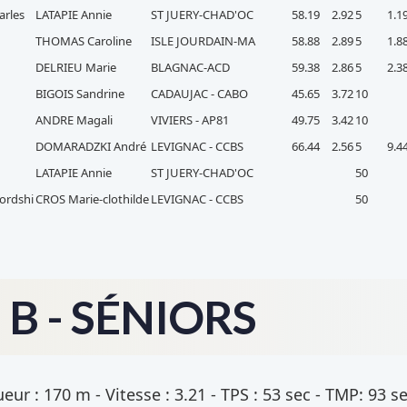
arles
LATAPIE Annie
ST JUERY-CHAD'OC
58.19
2.92
5
1.1
THOMAS Caroline
ISLE JOURDAIN-MA
58.88
2.89
5
1.8
DELRIEU Marie
BLAGNAC-ACD
59.38
2.86
5
2.3
BIGOIS Sandrine
CADAUJAC - CABO
45.65
3.72
10
ANDRE Magali
VIVIERS - AP81
49.75
3.42
10
DOMARADZKI André
LEVIGNAC - CCBS
66.44
2.56
5
9.4
LATAPIE Annie
ST JUERY-CHAD'OC
50
fordshi
CROS Marie-clothilde
LEVIGNAC - CCBS
50
B - SÉNIORS
ur : 170 m - Vitesse : 3.21 - TPS : 53 sec - TMP: 93 s