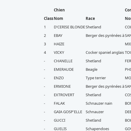
Chien
Co
Class
Nom
Race
N
1
D'CERISE BLONDE
Shetland
CO
2
EBAY
Berger des pyrénées à
SA
3
HAIZE
MI
4
VICKY
Cocker spaniel anglais
TOU
-
CHANELLE
Shetland
FER
-
EMERAUDE
Beagle
PHI
-
ENZO
Type terrier
MO
-
ERMIONE
Berger des pyrénées à
SA
-
EXTROVERT
Shetland
CO
-
FALAK
Schnauzer nain
BO
-
GAIA GOSP'ELLE
Schnauzer
DE
-
GUCCI
Shetland
BO
-
GUELIS
Schapendoes
GO