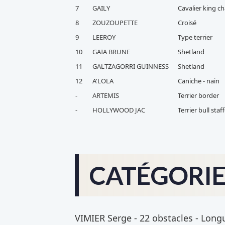
7
GAILY
Cavalier king ch
8
ZOUZOUPETTE
Croisé
9
LEEROY
Type terrier
10
GAIA BRUNE
Shetland
11
GALTZAGORRI GUINNESS
Shetland
12
A'LOLA
Caniche - nain
-
ARTEMIS
Terrier border
-
HOLLYWOOD JAC
Terrier bull staf
CATÉGORIE 
VIMIER Serge - 22 obstacles - Longue