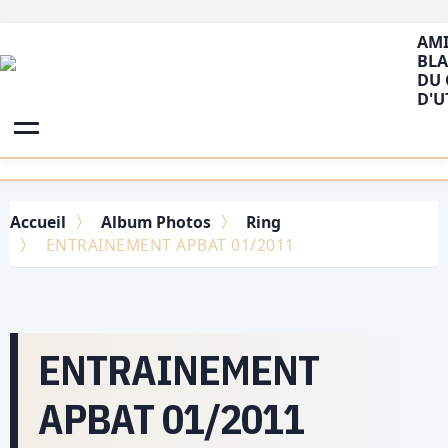
AMI
BLA
DU 
D'U
Accueil
Album Photos
Ring
ENTRAINEMENT APBAT 01/2011
ENTRAINEMENT
APBAT 01/2011