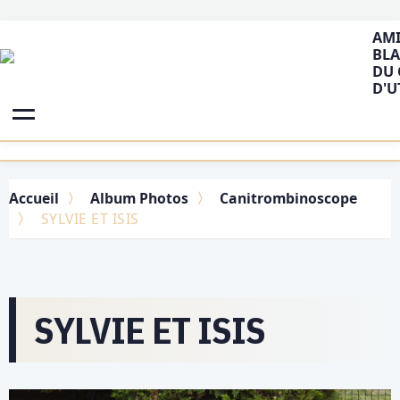
AMI
BLA
DU 
D'U
Accueil
Album Photos
Canitrombinoscope
SYLVIE ET ISIS
SYLVIE ET ISIS