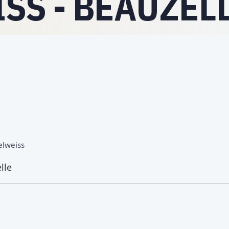
SS - BEAUZEL
elweiss
lle