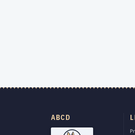
ABCD
L
Pr