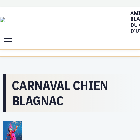
AMI
BLA
DU 
D'U
CARNAVAL CHIEN
BLAGNAC