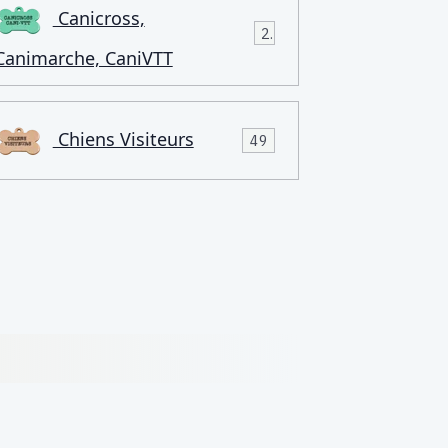
Canicross,
2
Canimarche, CaniVTT
Chiens Visiteurs
49